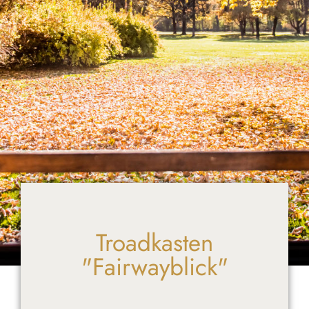
Troadkasten
"Fairwayblick"