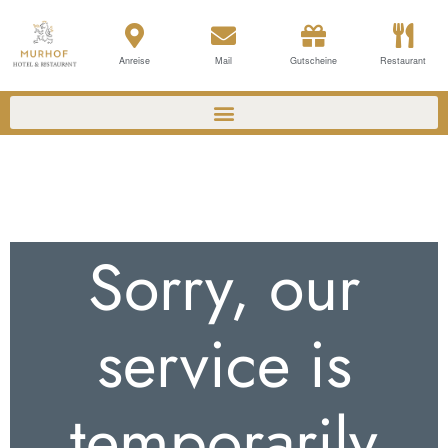
Anreise
Mail
Gutscheine
Restaurant
Sorry, our
service is
temporarily